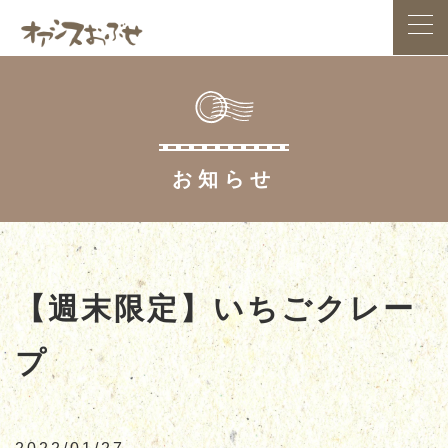
HOME
お知らせ
アクセス案内
お食事処
お土産処
【週末限定】いちごクレー
プ
スイーツ
小布施総合公園
農産物直売所