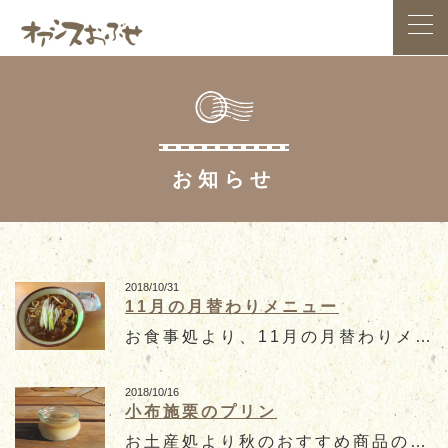
HOME
お知らせ
アクセス案内
お食事処
お土産処
2018/10/31
11月の月替わりメニュー
お食事処より、11月の月替わりメニューのご案内です。 カレーうどん630円(税込) ピリ辛に仕上げたカレー出汁にお好みで...
スイーツ
小布施総合公園
農産物直売所
2018/10/16
小布施栗のプリン
お土産処より秋のおすすめ商品のご案内です。 秋の小布施といえば『栗』の季節ですね。 小布施栗のプリン460円＋税 そん...