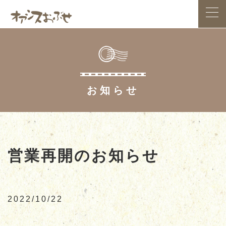
HOME
お知らせ
アクセス案内
お食事処
お土産処
営業再開のお知らせ
スイーツ
小布施総合公園
農産物直売所
2022/10/22