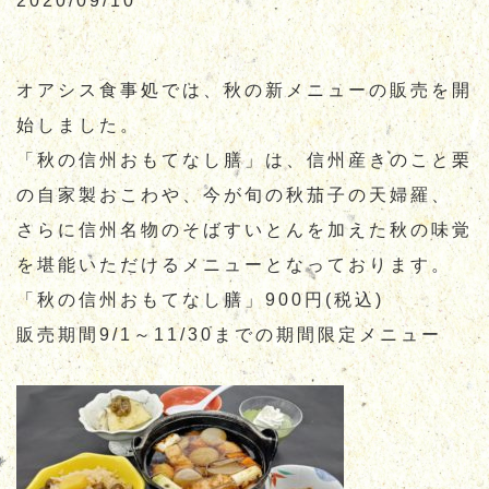
2020/09/10
お知らせ
お問合せ
通販サイト
オアシス食事処では、秋の新メニューの販売を開
始しました。
「秋の信州おもてなし膳」は、信州産きのこと栗
の自家製おこわや、今が旬の秋茄子の天婦羅、
さらに信州名物のそばすいとんを加えた秋の味覚
を堪能いただけるメニューとなっております。
「秋の信州おもてなし膳」900円(税込)
販売期間9/1～11/30までの期間限定メニュー