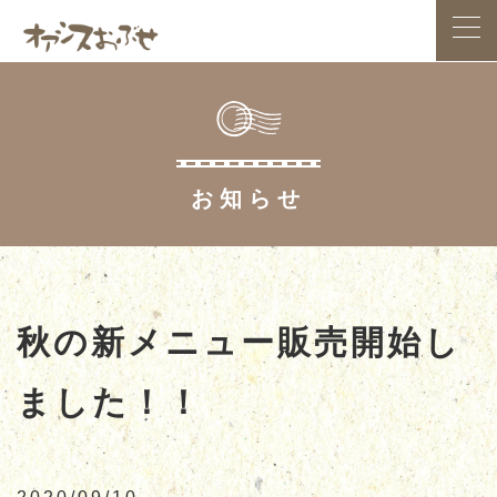
HOME
お知らせ
アクセス案内
お食事処
お土産処
秋の新メニュー販売開始し
ました！！
スイーツ
小布施総合公園
農産物直売所